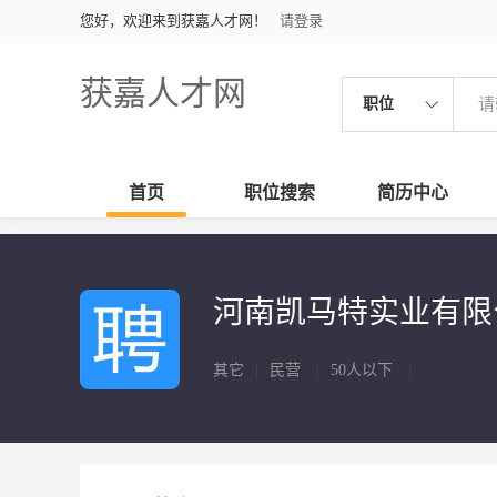
您好，欢迎来到获嘉人才网！
请登录
获嘉人才网
职位
首页
职位搜索
简历中心
河南凯马特实业有
其它
|
民营
|
50人以下
|