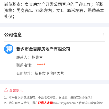
岗位职责：负责房地产开发公司客户的门迎工作；任职
资格：男身高1。75米左右，女1。65米左右，熟悉基本
礼仪；
公司信息
新乡市金百厦房地产有限公司
联系人：
杨先生
****
联系电话：
公司地址：
新乡市卫滨区孟营
温馨提示
1、本平台仅供信息发布，不会收取押金、保证金，请微友务必谨慎！
2、请告知用人单位，是在
获嘉人才网
www.tsnyyav.com上看到该招聘信息的！