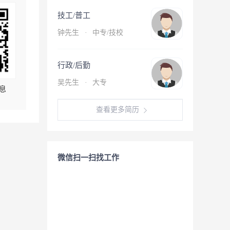
技工/普工
钟先生
·
中专/技校
行政/后勤
吴先生
·
大专
息
查看更多简历
微信扫一扫找工作