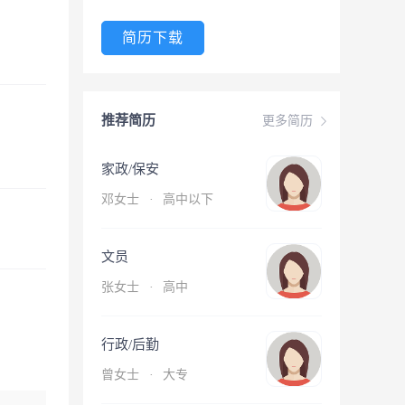
简历下载
推荐简历
更多简历
家政/保安
邓女士
·
高中以下
文员
张女士
·
高中
行政/后勤
曾女士
·
大专