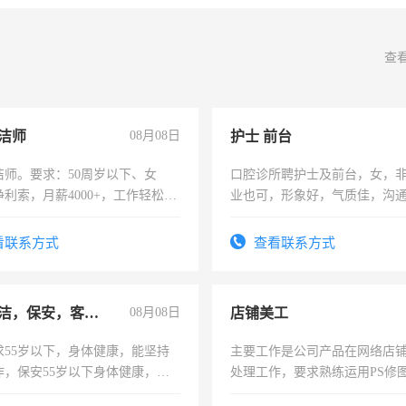
查
洁师
08月08日
护士 前台
洁师。要求：50周岁以下、女
口腔诊所聘护士及前台，女，
利索，月薪4000+，工作轻松，
业也可，形象好，气质佳，沟
活，不需坐班，适合宝妈、全职
强。面试，周日休息。
。
看联系方式
查看联系方式
急招保洁，保安，客服，工程
08月08日
店铺美工
求55岁以下，身体健康，能坚持
主要工作是公司产品在网络店
作，保安55岁以下身体健康，有
处理工作，要求熟练运用PS修图
形象端庄，遵纪守法，无犯罪记
作时间每天8小时，待遇优厚。