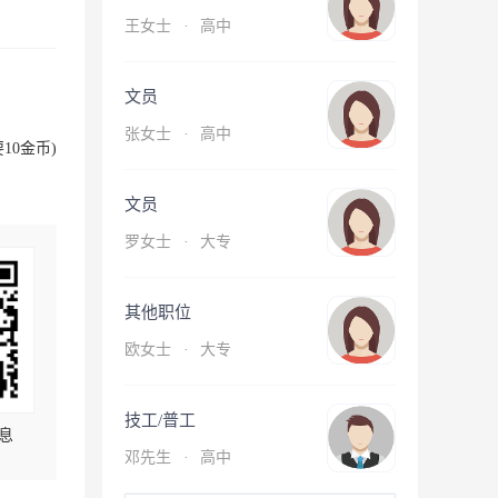
王女士
·
高中
文员
张女士
·
高中
10金币)
文员
罗女士
·
大专
其他职位
欧女士
·
大专
技工/普工
息
邓先生
·
高中