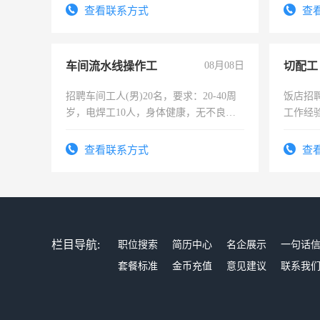
录，客
查看联系方式
查
懂电脑
能力，
车间流水线操作工
08月08日
切配工
招聘车间工人(男)20名，要求：20-40周
饭店招
岁，电焊工10人，身体健康，无不良嗜
工作经
好。薪资：4500-7000元，标准八人间住
作。包吃
宿，免费发放劳保用品，两班倒，每月
4500。
查看联系方式
查
25号准时发放工资，工作时间10小时
栏目导航:
职位搜索
简历中心
名企展示
一句话
套餐标准
金币充值
意见建议
联系我