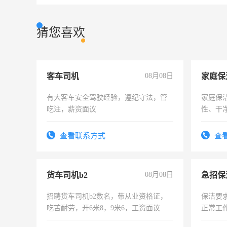
猜您喜欢
客车司机
08月08日
家庭保
有大客车安全驾驶经验，遵纪守法，管
家庭保
吃注，薪资面议
性、干净
时间灵
太太等
查看联系方式
查
货车司机b2
08月08日
招聘货车司机b2数名，带从业资格证，
保洁要
吃苦耐劳，开6米8，9米6，工资面议
正常工
责任心