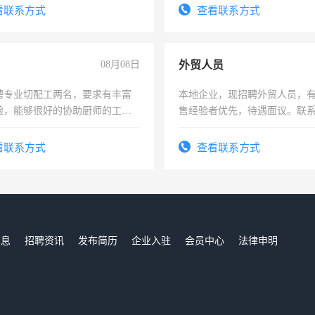
服要求45岁以下高中以上文化，
看联系方式
查看联系方式
工作认真，性格开朗有良好沟通
工程，懂水电维修。
08月08日
外贸人员
聘专业切配工两名，要求有丰富
本地企业，现招聘外贸人员，
验，能够很好的协助厨师的工
售经验者优先，待遇面议。联
住，每月有公休，工资3500-
看联系方式
查看联系方式
信息
招聘资讯
发布简历
企业入驻
会员中心
法律申明
们